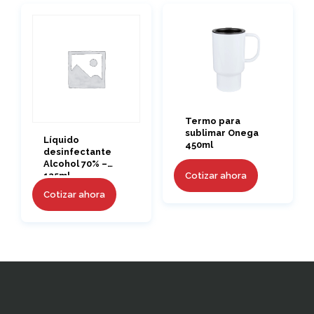
Termo para
sublimar Onega
Líquido
450ml
desinfectante
Alcohol 70% –
Cotizar ahora
125ml.
Cotizar ahora