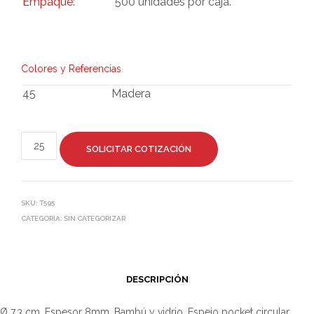
Empaque:
500 unidades por caja.
Colores y Referencias
45
Madera
SOLICITAR COTIZACIÓN
SKU:
T595
CATEGORÍA:
SIN CATEGORIZAR
DESCRIPCIÓN
Ø 7,3 cm. Espesor 8mm. Bambú y vidrio. Espejo pocket circular