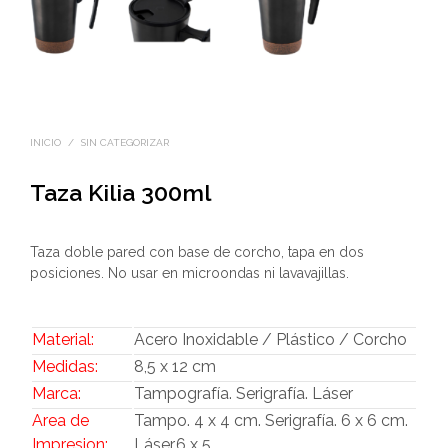
INICIO
/
SIN CATEGORIZAR
Taza Kilia 300ml
Taza doble pared con base de corcho, tapa en dos
posiciones. No usar en microondas ni lavavajillas.
Material:
Acero Inoxidable / Plástico / Corcho
Medidas:
8,5 x 12 cm
Marca:
Tampografía. Serigrafía. Láser
Area de
Tampo. 4 x 4 cm. Serigrafía. 6 x 6 cm.
Impresion:
Láser.6 x 5