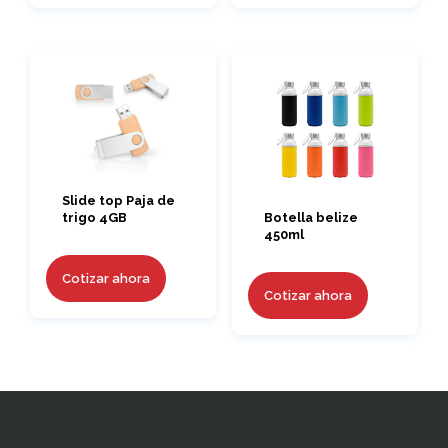
Slide top Paja de
trigo 4GB
Botella belize
450ml
Cotizar ahora
Cotizar ahora