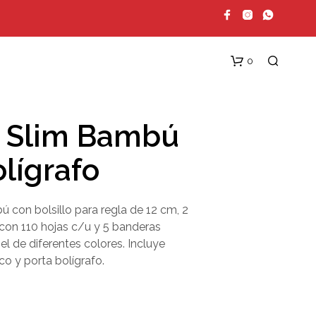
0
Slim Bambú
lígrafo
 con bolsillo para regla de 12 cm, 2
on 110 hojas c/u y 5 banderas
N
l de diferentes colores. Incluye
O
H
co y porta bolígrafo.
A
Y
P
R