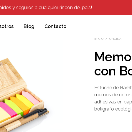
dos y seguros a cualquier rincón del país!
sotros
Blog
Contacto
INICIO
/
OFICINA
Memo 
con Bo
Estuche de Bambú
memos de color c
adhesivas en pape
bolígrafo ecológi