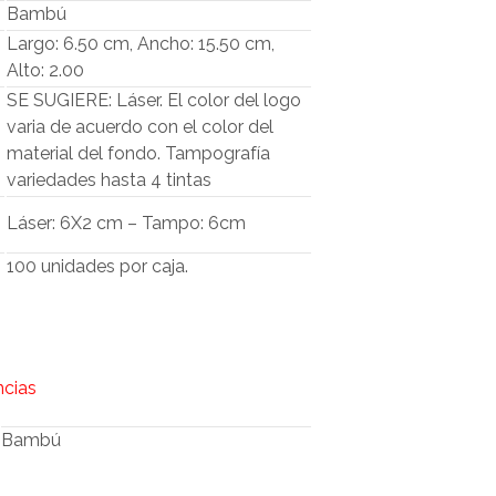
O
Bambú
D
Largo: 6.50 cm, Ancho: 15.50 cm,
U
Alto: 2.00
C
T
SE SUGIERE: Láser. El color del logo
O
varia de acuerdo con el color del
S
material del fondo. Tampografía
E
variedades hasta 4 tintas
N
E
Láser: 6X2 cm – Tampo: 6cm
L
C
A
100 unidades por caja.
R
R
I
T
O
ncias
.
Bambú