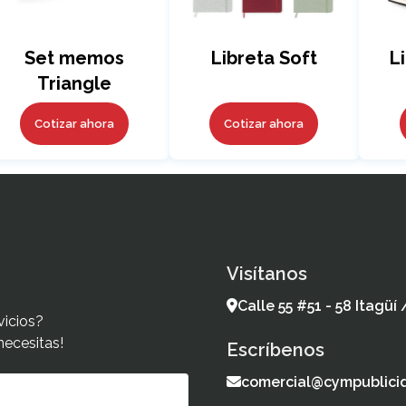
Set memos
Libreta Soft
L
Triangle
Cotizar ahora
Cotizar ahora
Visítanos
Calle 55 #51 - 58 Itagüí
vicios?
necesitas!
Escríbenos
comercial@cympublici