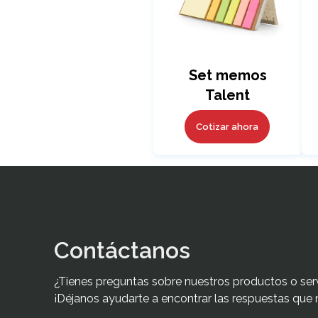
Set memos
Talent
Cotizar ahora
Contáctanos
¿Tienes preguntas sobre nuestros productos o ser
¡Déjanos ayudarte a encontrar las respuestas que 