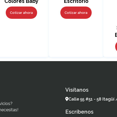
Colores Baby
Escritorio
NUEVO
Cotton NUEVO
Cotizar ahora
Cotizar ahora
Visítanos
Calle 55 #51 - 58 Itagüí
vicios?
necesitas!
Escríbenos