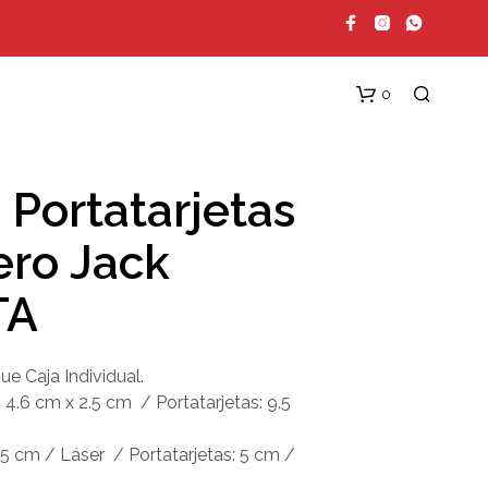
0
 Portatarjetas
ero Jack
TA
N
e Caja Individual.
O
H
 4.6 cm x 2.5 cm / Portatarjetas: 9.5
A
Y
.5 cm / Láser / Portatarjetas: 5 cm /
P
R