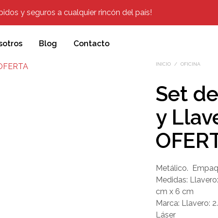
dos y seguros a cualquier rincón del país!
sotros
Blog
Contacto
INICIO
/
OFICINA
Set de
y Llav
OFER
Metálico. Empaqu
Medidas: Llavero:
cm x 6 cm
Marca: Llavero: 2
Láser