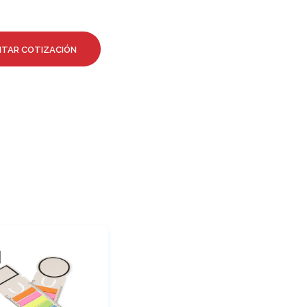
O
D
U
C
ITAR COTIZACIÓN
T
O
S
E
N
E
L
C
A
R
R
I
T
O
.