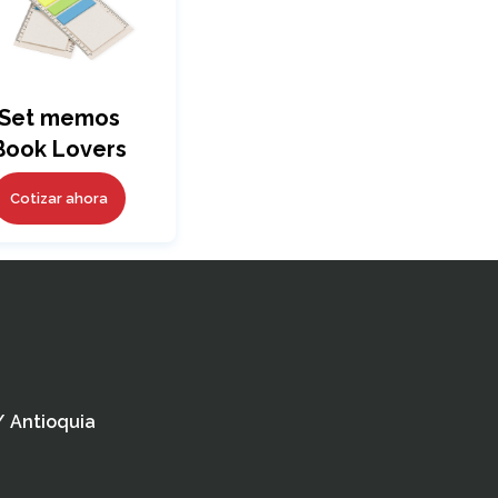
Set memos
Book Lovers
Cotizar ahora
 / Antioquia