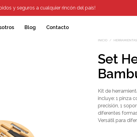
dos y seguros a cualquier rincón del país!
sotros
Blog
Contacto
INICIO
/
HERRAMIENTAS,
Set H
Bamb
Kit de herramien
incluye: 1 pinza c
precisión, 1 sopo
diferentes formas
Versátil para dife