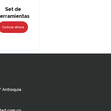
Set de
erramientas
Silver
Cotizar ahora
 / Antioquia
dad.com.co