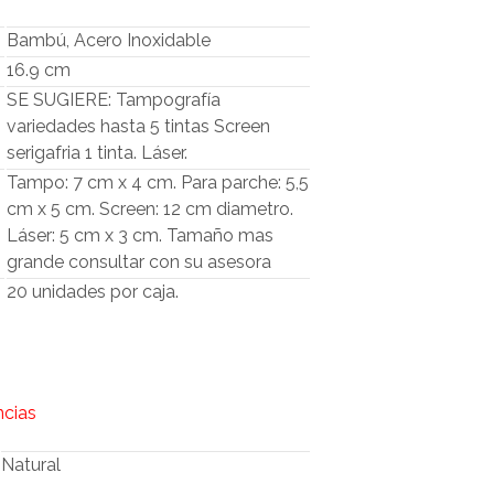
O
D
Bambú, Acero Inoxidable
U
16.9 cm
C
T
SE SUGIERE: Tampografía
O
variedades hasta 5 tintas Screen
S
serigafria 1 tinta. Láser.
E
N
Tampo: 7 cm x 4 cm. Para parche: 5,5
E
cm x 5 cm. Screen: 12 cm diametro.
L
Láser: 5 cm x 3 cm. Tamaño mas
C
grande consultar con su asesora
A
R
20 unidades por caja.
R
I
T
O
.
ncias
Natural