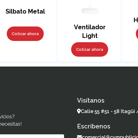
Silbato Metal
H
Ventilador
Cotizar ahora
Light
Cotizar ahora
Visítanos
Calle 55 #51 - 58 Itagüí
vicios?
necesitas!
Escríbenos
comercial@cympublici