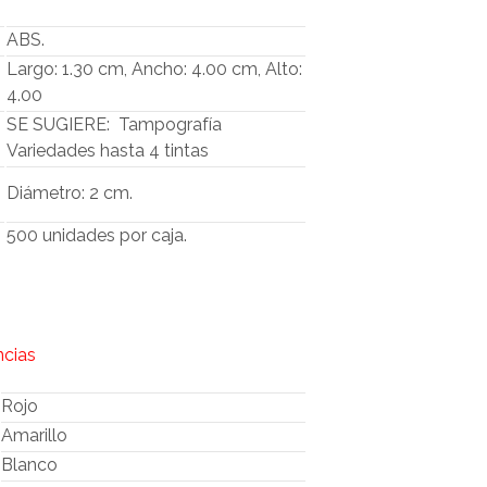
O
D
ABS.
U
Largo: 1.30 cm, Ancho: 4.00 cm, Alto:
C
4.00
T
O
SE SUGIERE: Tampografía
S
Variedades hasta 4 tintas
E
N
Diámetro: 2 cm.
E
L
500 unidades por caja.
C
A
R
R
I
T
ncias
O
.
Rojo
Amarillo
Blanco