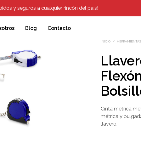
dos y seguros a cualquier rincón del país!
sotros
Blog
Contacto
INICIO
/
HERRAMIENTAS,
Llaver
Flexó
Bolsil
Cinta métrica me
métrica y pulgada
llavero.