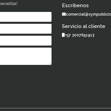
necesitas!
Escríbenos
comercial@cympublici
Servicio al cliente
+57 3007651913