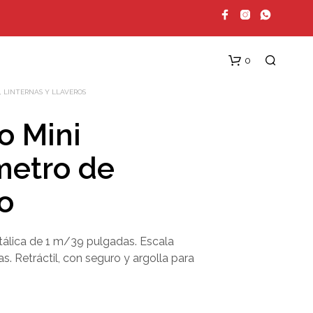
0
 LINTERNAS Y LLAVEROS
o Mini
metro de
lo
N
tálica de 1 m/39 pulgadas. Escala
O
H
s. Retráctil, con seguro y argolla para
A
Y
P
R