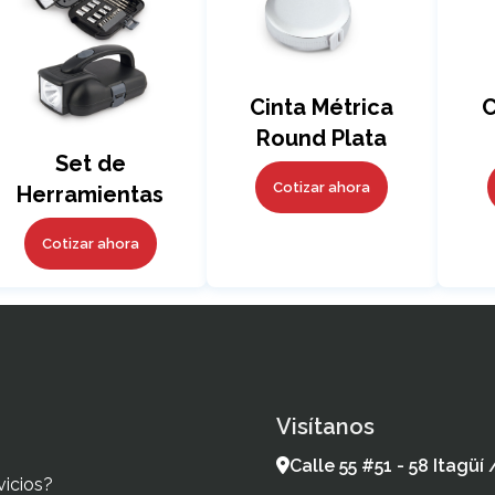
Cinta Métrica
C
Round Plata
Set de
Cotizar ahora
Herramientas
Lighter
Cotizar ahora
Visítanos
Calle 55 #51 - 58 Itagüí
vicios?