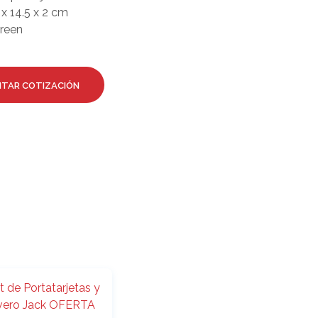
O
x 14.5 x 2 cm
D
creen
U
C
T
O
ITAR COTIZACIÓN
S
E
N
E
L
C
A
R
R
I
T
O
.