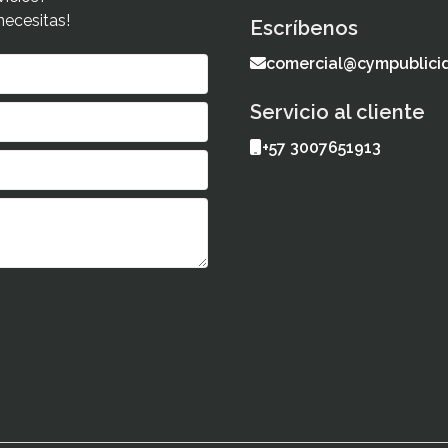
necesitas!
Escríbenos
comercial@cympublici
Servicio al cliente
+57 3007651913