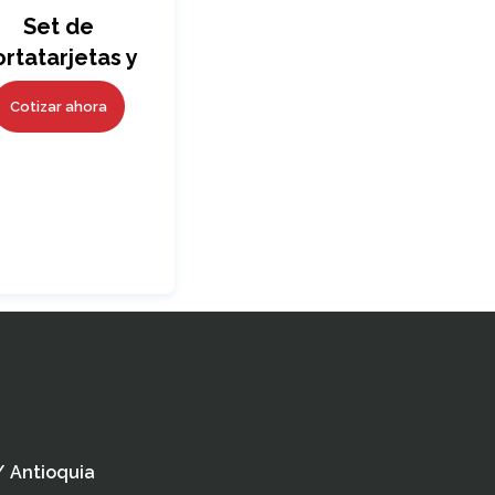
Set de
rtatarjetas y
Llavero Jack
Cotizar ahora
OFERTA
 / Antioquia