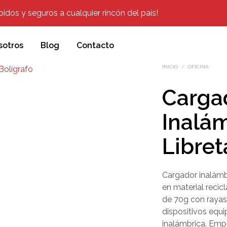
dos y seguros a cualquier rincón del país!
sotros
Blog
Contacto
INICIO
/
OFICINA
Carga
Inalá
Libret
Cargador inalámb
en material reci
de 70g con rayas
dispositivos equ
inalámbrica. Empa