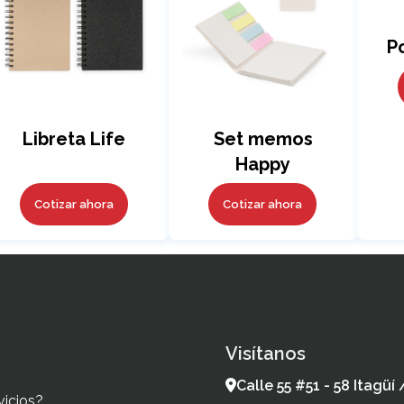
Po
Libreta Life
Set memos
Happy
Cotizar ahora
Cotizar ahora
Visítanos
Calle 55 #51 - 58 Itagüí
vicios?