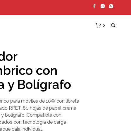
0
dor
mbrico con
a y Bolígrafo
N
rico para móviles de 10W con libreta
O
H
clado RPET. 80 hojas de papel crema
A
 y bolígrafo. Compatible con
Y
ipados con tecnología de carga
P
R
que caja individual.