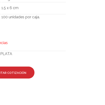
O
D
1.5 x 6 cm
U
C
100 unidades por caja.
T
O
S
E
N
ncias
E
L
C
PLATA
A
R
R
I
ITAR COTIZACIÓN
T
O
.