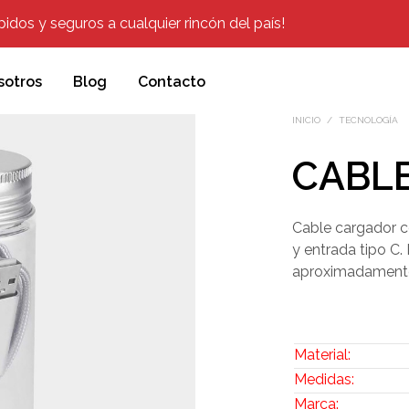
dos y seguros a cualquier rincón del país!
sotros
Blog
Contacto
INICIO
/
TECNOLOGÍA
CABL
Cable cargador c
y entrada tipo C
aproximadamente.
Material:
Medidas:
Marca: