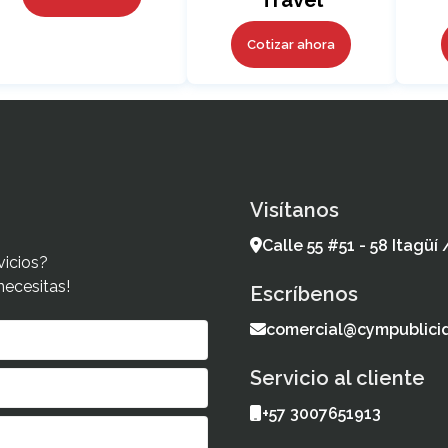
Cotizar ahora
Visítanos
Calle 55 #51 - 58 Itagüí
vicios?
necesitas!
Escríbenos
comercial@cympublici
Servicio al cliente
+57 3007651913