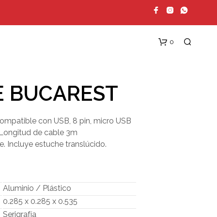
0
E BUCAREST
ompatible con USB, 8 pin, micro USB
. Longitud de cable 3m
 Incluye estuche translúcido.
N
O
H
A
Aluminio / Plástico
Y
0.285 x 0.285 x 0.535
P
R
Serigrafía