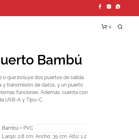
0
puerto Bambú
2.0 que incluye dos puertos de salida
 y transmisión de datos, y un puerto
mismas funciones. Además, cuenta con
da USB-A y Tipo-C.
N
O
H
A
Y
Bambú + PVC
P
Largo: 2.8 cm, Ancho: 35 cm, Alto: 1.2
R