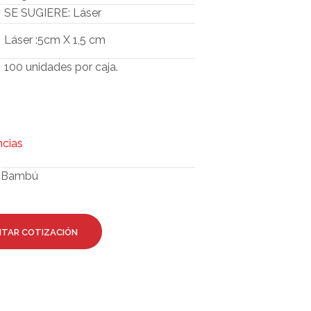
O
SE SUGIERE: Láser
D
U
Láser :5cm X 1,5 cm
C
T
100 unidades por caja.
O
S
E
N
E
L
ncias
C
A
Bambú
R
R
I
T
O
ITAR COTIZACIÓN
.