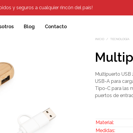
dos y seguros a cualquier rincón del país!
sotros
Blog
Contacto
INICIO
/
TECNOLOGÍA
Multi
Multipuerto USB 
USB-A para carga
Tipo-C para las 
puertos de entra
Material:
Medidas: