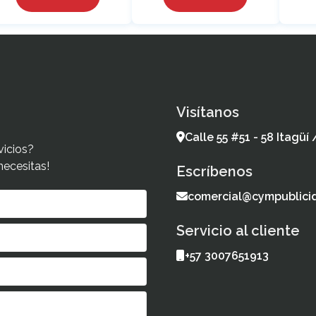
Visítanos
Calle 55 #51 - 58 Itagüí
vicios?
necesitas!
Escríbenos
comercial@cympublici
Servicio al cliente
+57 3007651913