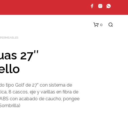
0
MPERMEABLES
uas 27″
ello
o tipo Golf de 27” con sistema de
a, 8 cascos, eje y varillas en fibra de
N
n ABS con acabado de caucho, pongee
O
H
Sombrilla)
A
Y
P
R