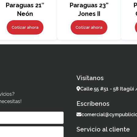
Paraguas 21″
Paraguas 23”
P
Neón
Jones II
Cotizar ahora
Cotizar ahora
Visítanos
Calle 55 #51 - 58 Itagüí
vicios?
necesitas!
Escríbenos
comercial@cympublici
Servicio al cliente