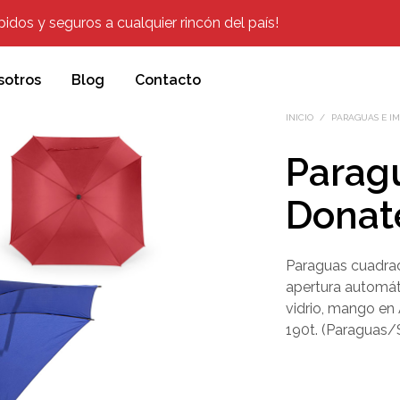
dos y seguros a cualquier rincón del país!
sotros
Blog
Contacto
INICIO
/
PARAGUAS E I
Parag
Donat
Paraguas cuadrad
apertura automátic
vidrio, mango e
190t. (Paraguas/