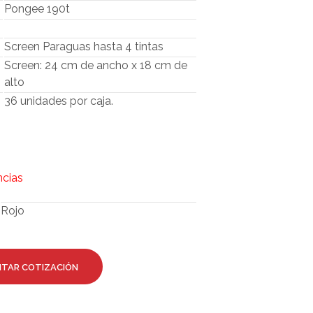
O
Pongee 190t
D
U
Screen Paraguas hasta 4 tintas
C
T
Screen: 24 cm de ancho x 18 cm de
O
alto
S
36 unidades por caja.
E
N
E
L
C
A
ncias
R
R
I
Rojo
T
O
.
ITAR COTIZACIÓN