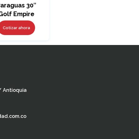
araguas 30″
Golf Empire
Fiber Glass
Cotizar ahora
 / Antioquia
dad.com.co