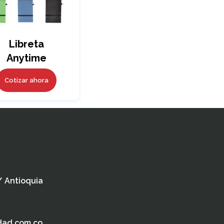
Libreta
Anytime
Cotizar ahora
 / Antioquia
dad.com.co