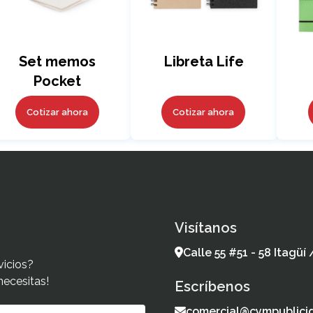
Set memos
Libreta Life
Pocket
Cotizar ahora
Cotizar ahora
Visítanos
Calle 55 #51 - 58 Itagüí
vicios?
necesitas!
Escríbenos
comercial@cympublici