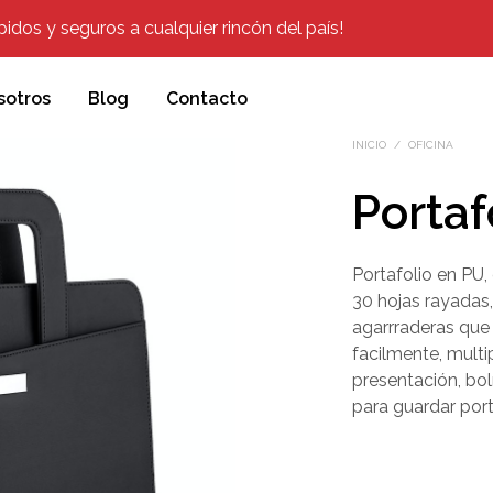
dos y seguros a cualquier rincón del país!
sotros
Blog
Contacto
INICIO
/
OFICINA
Portaf
Portafolio en PU
30 hojas rayadas
agarrraderas que 
facilmente, multip
presentación, bolí
para guardar port