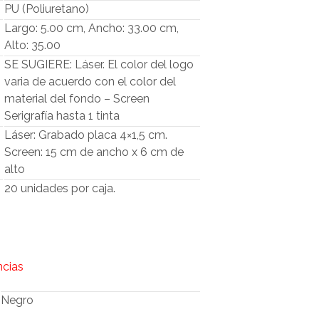
O
PU (Poliuretano)
D
Largo: 5.00 cm, Ancho: 33.00 cm,
U
Alto: 35.00
C
T
SE SUGIERE: Láser. El color del logo
O
varia de acuerdo con el color del
S
material del fondo – Screen
E
Serigrafía hasta 1 tinta
N
E
Láser: Grabado placa 4×1,5 cm.
L
Screen: 15 cm de ancho x 6 cm de
C
alto
A
R
20 unidades por caja.
R
I
T
O
.
ncias
Negro