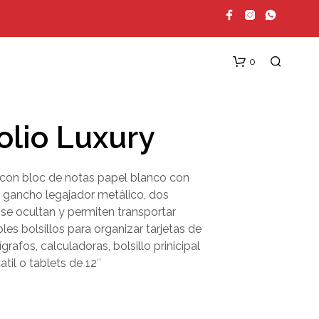
0
olio Luxury
, con bloc de notas papel blanco con
, gancho legajador metálico, dos
se ocultan y permiten transportar
les bolsillos para organizar tarjetas de
N
grafos, calculadoras, bolsillo prinicipal
O
H
atil o tablets de 12″
A
Y
P
R