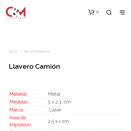
0
INICIO
/
SIN CATEGORIZAR
Llavero Camión
Material:
Metal
Medidas:
5 x 2.3 cm
Marca:
Láser
Area de
2.5 x 1 cm
Impresión: