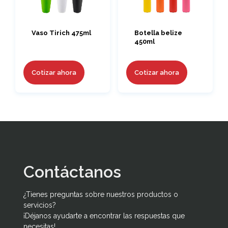
Vaso Tirich 475ml
Botella belize
450ml
Cotizar ahora
Cotizar ahora
Contáctanos
¿Tienes preguntas sobre nuestros productos o
servicios?
¡Déjanos ayudarte a encontrar las respuestas que
necesitas!