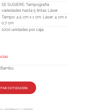
O
SE SUGIERE: Tampografía
D
variedades hasta 5 tintas Láser
U
C
Tampo: 4,5 cm x 1 cm. Láser: 4 cm x
T
0,7 cm
O
1000 unidades por caja.
S
E
N
E
L
C
ncias
A
R
Bambú
R
I
T
O
.
ITAR COTIZACIÓN
S, LINTERNAS Y LLAVEROS