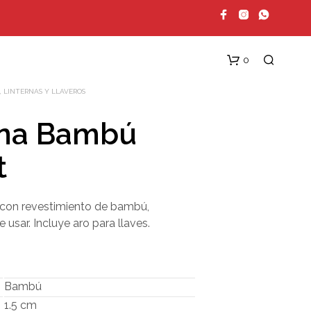
0
 LINTERNAS Y LLAVEROS
rna Bambú
t
D con revestimiento de bambú,
 usar. Incluye aro para llaves.
N
O
H
A
Y
Bambú
P
1.5 cm
R