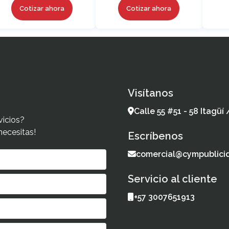
Cotizar ahora
Cotizar ahora
Visítanos
Calle 55 #51 - 58 Itagüí
vicios?
necesitas!
Escríbenos
comercial@cympublici
Servicio al cliente
+57 3007651913