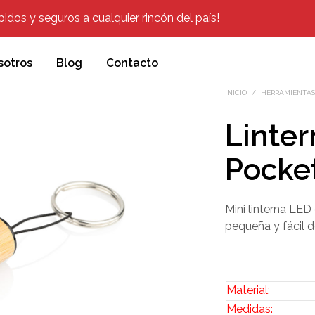
dos y seguros a cualquier rincón del país!
sotros
Blog
Contacto
INICIO
/
HERRAMIENTAS,
Linte
Pocke
Mini linterna LE
pequeña y fácil de
Material:
Medidas: