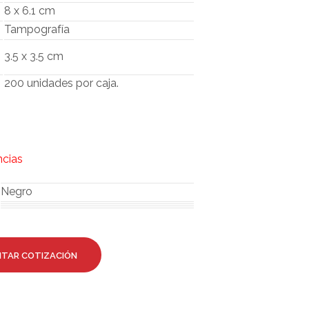
O
8 x 6.1 cm
D
Tampografía
U
C
3.5 x 3.5 cm
T
O
200 unidades por caja.
S
E
N
E
L
C
ncias
A
R
Negro
R
I
T
O
.
ITAR COTIZACIÓN