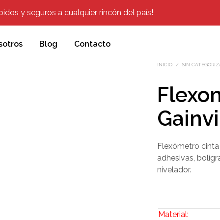
dos y seguros a cualquier rincón del país!
sotros
Blog
Contacto
INICIO
/
SIN CATEGORIZ
Flexo
Gainvi
Flexómetro cinta
adhesivas, bolígra
nivelador.
Material: