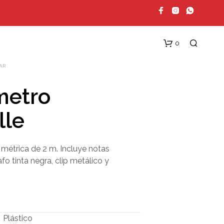
0
AR
metro
lle
 métrica de 2 m. Incluye notas
fo tinta negra, clip metálico y
N
O
H
A
Y
P
Plástico
R