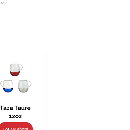
IZAR
Taza Taure
12oz
Cotizar ahora