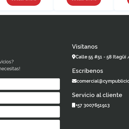
Visítanos
Calle 55 #51 - 58 Itagüí
vicios?
necesitas!
Escríbenos
comercial@cympublici
Servicio al cliente
+57 3007651913