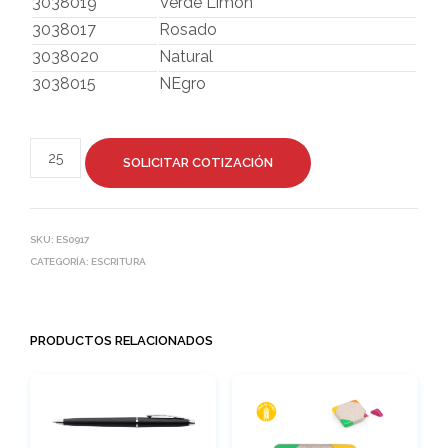
3038019
Verde Limón
3038017
Rosado
3038020
Natural
3038015
NEgro
SOLICITAR COTIZACIÓN
SKU:
ES0917
CATEGORÍA:
ESCRITURA
PRODUCTOS RELACIONADOS