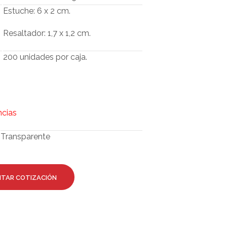
O
Estuche: 6 x 2 cm.
D
U
Resaltador: 1,7 x 1,2 cm.
C
T
O
200 unidades por caja.
S
E
N
E
L
C
ncias
A
R
Transparente
R
I
T
O
ITAR COTIZACIÓN
.