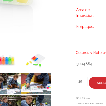
Area de
Impresión:
Empaque:
Colores y Refere
3004884
SOLIC
SKU:
ES0292
CATEGORÍA:
ESCRITURA