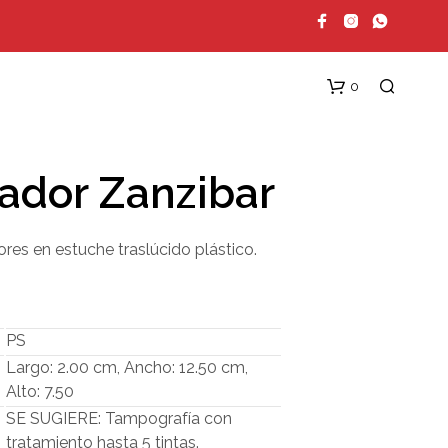
0
ador Zanzibar
ores en estuche traslúcido plástico.
N
PS
O
H
Largo: 2.00 cm, Ancho: 12.50 cm,
A
Alto: 7.50
Y
SE SUGIERE: Tampografía con
P
R
tratamiento hasta 5 tintas.