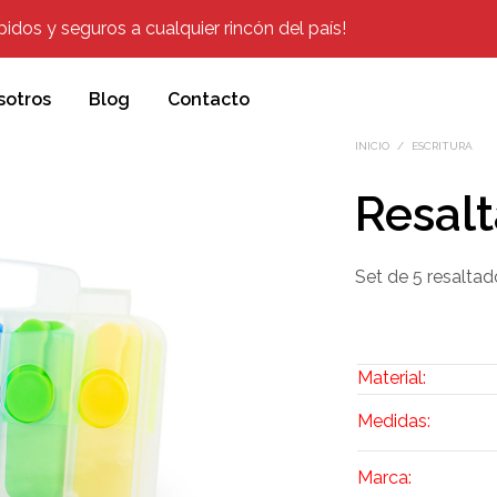
dos y seguros a cualquier rincón del país!
sotros
Blog
Contacto
INICIO
/
ESCRITURA
Resalt
Set de 5 resaltad
Material:
Medidas:
Marca: