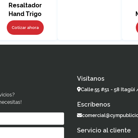
Resaltador
Hand Trigo
Cotizar ahora
Visítanos
Calle 55 #51 - 58 Itagüí
vicios?
necesitas!
Escríbenos
comercial@cympublici
Servicio al cliente