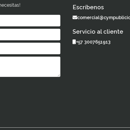
necesitas!
Escríbenos
comercial@cympublici
Servicio al cliente
+57 3007651913