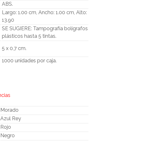
O
ABS.
D
Largo: 1.00 cm, Ancho: 1.00 cm, Alto:
U
13.90
C
T
SE SUGIERE: Tampografía bolígrafos
O
plásticos hasta 5 tintas.
S
E
5 x 0,7 cm.
N
E
1000 unidades por caja.
L
C
A
R
R
I
ncias
T
O
Morado
.
Azul Rey
Rojo
Negro