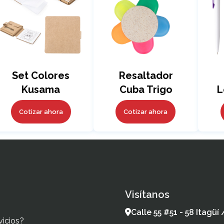
Set Colores
Resaltador
Kusama
Cuba Trigo
L
Cotizar ahora
Cotizar ahora
Visítanos
Calle 55 #51 - 58 Itagüí
vicios?