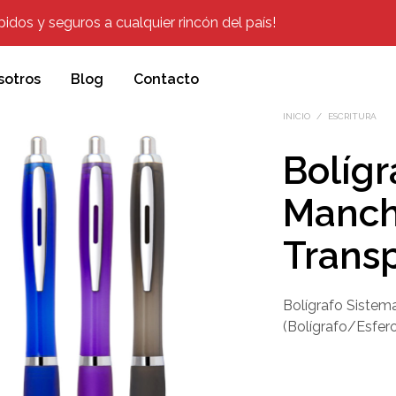
dos y seguros a cualquier rincón del país!
sotros
Blog
Contacto
INICIO
/
ESCRITURA
Bolígr
Manch
Trans
Bolígrafo Sistema
(Bolígrafo/Esfer