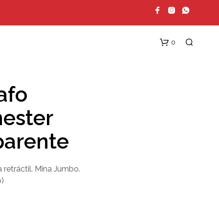
0
afo
ester
parente
N
 retráctil. Mina Jumbo.
O
H
o)
A
Y
P
R