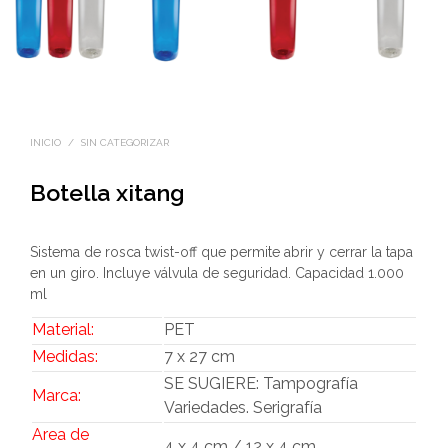
INICIO
/
SIN CATEGORIZAR
Botella xitang
Sistema de rosca twist-off que permite abrir y cerrar la tapa
en un giro. Incluye válvula de seguridad. Capacidad 1.000
ml
Material:
PET
Medidas:
7 x 27 cm
SE SUGIERE: Tampografía
Marca:
Variedades. Serigrafía
Area de
4 x 4 cm / 12 x 4 cm