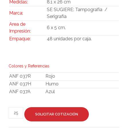
Medidas:
8.1 x 26 cm
SE SUGIERE: Tampografía /
Marca:
Serigrafía
Area de
6 x 5 cm.
Impresión:
Empaque:
48 unidades por caja.
Colores y Referencias
ANF 037R
Rojo
ANF 037H
Humo
ANF 037A
Azul
SOLICITAR COTIZACIÓN