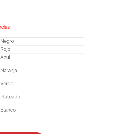
O
D
U
C
T
ncias
O
S
Negro
E
N
Rojo
E
Azul
L
C
Naranja
A
R
R
Verde
I
T
Plateado
O
.
Blanco