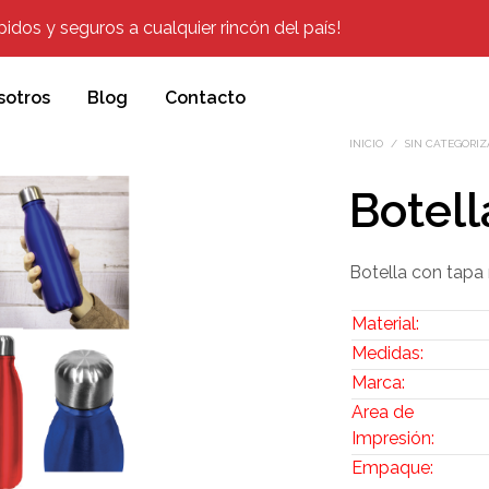
dos y seguros a cualquier rincón del país!
sotros
Blog
Contacto
INICIO
/
SIN CATEGORIZ
Botell
Botella con tapa
Material:
Medidas:
Marca:
Area de
Impresión:
Empaque: