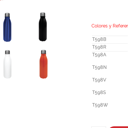
Colores y Refere
T598B
T598R
T598A
T598N
T598V
T598S
T598W