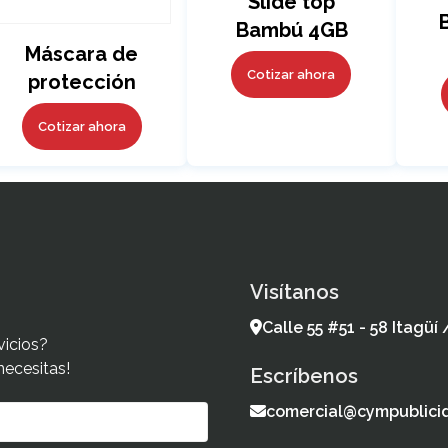
Slide top
Bambú 4GB
Máscara de
Cotizar ahora
protección
Cotizar ahora
Visítanos
Calle 55 #51 - 58 Itagüí
vicios?
necesitas!
Escríbenos
comercial@cympublici