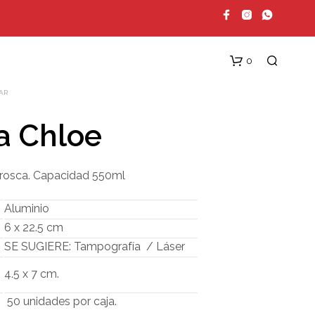
0
AR
a Chloe
 rosca. Capacidad 550ml
Aluminio
6 x 22.5 cm
N
O
SE SUGIERE: Tampografía / Láser
H
A
4.5 x 7 cm.
Y
P
50 unidades por caja.
R