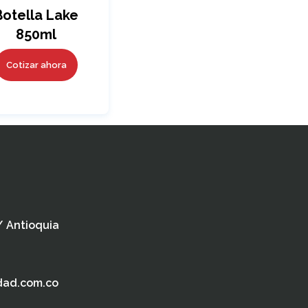
Botella Lake
850ml
Cotizar ahora
 / Antioquia
dad.com.co