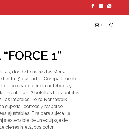
0
AR
l “FORCE 1”
itas, donde lo necesitas.Morral
e hasta 15 pulgadas. Compartimento
sillo acolchado para la notebook y
or. Frente con 2 bolsillos horizontales
N
lsillos laterales. Forro Nomawalk
O
H
a superior, correas y respaldo
A
as ajustables. Tira para sujetar la
Y
ija extensible de un equipaje de
P
R
e cierres metálicos color