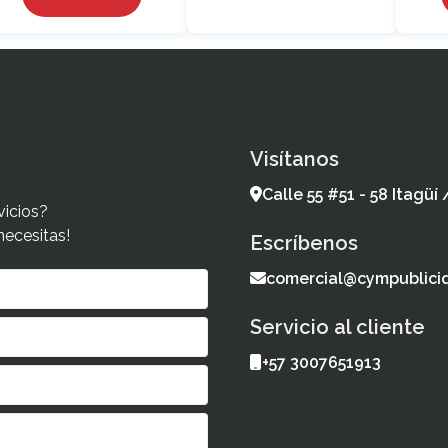
Visítanos
Calle 55 #51 - 58 Itagüí
vicios?
necesitas!
Escríbenos
comercial@cympublici
Servicio al cliente
+57 3007651913