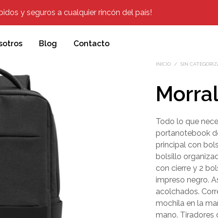
dos y seguros a cualquier rincón del país!
sotros
Blog
Contacto
INICIO
/
SIN CATEGORIZ
Morra
Todo lo que neces
portanotebook d
principal con bol
bolsillo organizad
con cierre y 2 bo
impreso negro. As
acolchados. Corre
mochila en la man
mano. Tiradores d