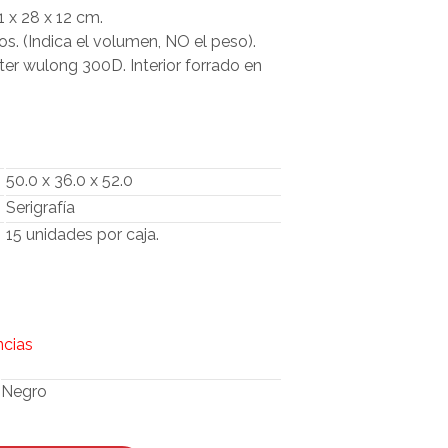
O
1 x 28 x 12 cm.
D
ros. (Indica el volumen, NO el peso).
U
ster wulong 300D. Interior forrado en
C
T
O
S
E
N
50.0 x 36.0 x 52.0
E
L
Serigrafía
C
15 unidades por caja.
A
R
R
I
T
O
ncias
.
Negro