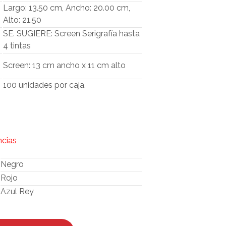
O
Largo: 13.50 cm, Ancho: 20.00 cm,
D
Alto: 21.50
U
SE. SUGIERE: Screen Serigrafía hasta
C
T
4 tintas
O
S
Screen: 13 cm ancho x 11 cm alto
E
N
100 unidades por caja.
E
L
C
A
R
R
ncias
I
T
Negro
O
Rojo
.
Azul Rey