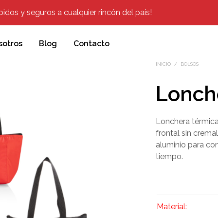
dos y seguros a cualquier rincón del país!
sotros
Blog
Contacto
INICIO
/
BOLSOS
Lonch
Lonchera térmica 
frontal sin cremal
aluminio para co
tiempo.
Material: