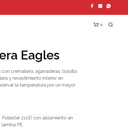
0
era Eagles
con cremallera, agarraderas, bolsillo
lera y revestimiento interior en
nservar la temperatura por un mayor
N
O
H
A
Y
Poliester 210D con aislamiento en
P
lamina PE
R