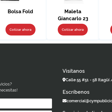
Bolsa Fold
Maleta
Giancarlo 23
Lts.
Cotizar ahora
Cotizar ahora
Visítanos
Calle 55 #51 - 58 Itagüí
vicios?
necesitas!
Escríbenos
comercial@cympublici