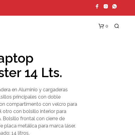
0
laptop
ter 14 Lts.
adera en Aluminio y cargaderas
sillos principales con doble
N
con compartimento con velcro para
O
H
l otro con bolsillo interior para
A
a. Bolsillo frontal con cierre de
Y
ye placa metálica para marca láser.
P
R
do: 14 litros.