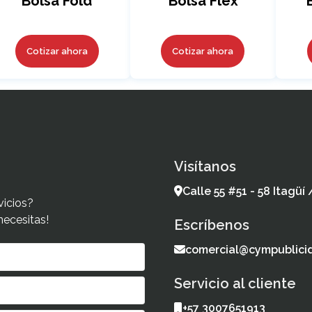
Bolsa Fold
Bolsa Flex
Cotizar ahora
Cotizar ahora
Visítanos
Calle 55 #51 - 58 Itagüí
vicios?
necesitas!
Escríbenos
comercial@cympublici
Servicio al cliente
+57 3007651913