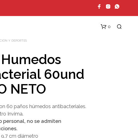
0
ACIÓN Y DEPORTES
 Humedos
cterial 60und
O NETO
N
con 60 paños húmedos antibacteriales.
O
H
tro Invima.
A
o personal, no se admiten
Y
ciones.
P
R
 9.7 cm diámetro