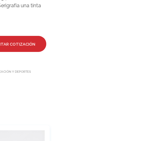
O
erigrafía una tinta
D
U
C
T
O
S
ITAR COTIZACIÓN
E
N
E
L
C
REACIÓN Y DEPORTES
A
R
R
I
T
O
.