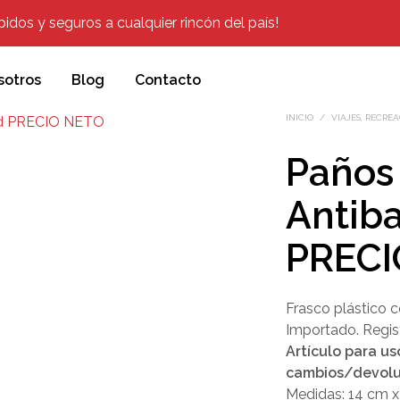
dos y seguros a cualquier rincón del país!
sotros
Blog
Contacto
INICIO
/
VIAJES, RECRE
Paños
Antiba
PRECI
Frasco plástico 
Importado. Regis
Artículo para us
cambios/devolu
Medidas: 14 cm x