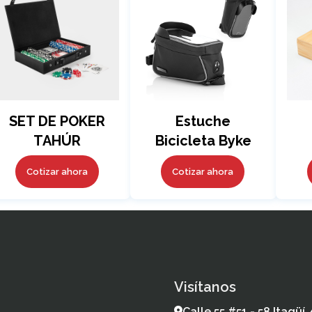
SET DE POKER
Estuche
TAHÚR
Bicicleta Byke
Cotizar ahora
Cotizar ahora
Visítanos
Calle 55 #51 - 58 Itagüí