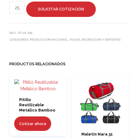
SOLICITAR COTIZACIÓN
SKU:
CP-VA-225
CATEGORÍAS:
PRODUCCIÓN NACIONAL
,
VIAJES, RECREACIÓN Y DEPORTES
PRODUCTOS RELACIONADOS
Pitillo
Reutilizable
Metálico Bamboo
Cotizar ahora
Maletín Nara 31