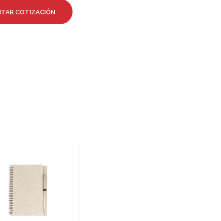
O
ITAR COTIZACIÓN
D
U
C
T
O
S
E
N
E
L
C
A
R
R
I
T
O
.