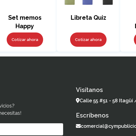
Set memos
Libreta Quiz
Happy
Cotizar ahora
Cotizar ahora
Visítanos
Calle 55 #51 - 58 Itagüí
vicios?
necesitas!
Escríbenos
comercial@cympublici