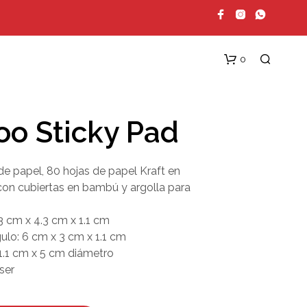
0
o Sticky Pad
de papel, 80 hojas de papel Kraft en
 con cubiertas en bambú y argolla para
3 cm x 4.3 cm x 1.1 cm
N
lo: 6 cm x 3 cm x 1.1 cm
O
H
 1.1 cm x 5 cm diámetro
A
ser
Y
P
R