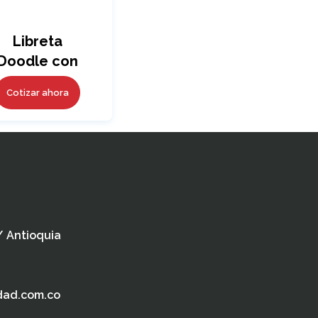
Libreta
Doodle con
Bolígrafo
Cotizar ahora
 / Antioquia
dad.com.co