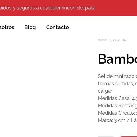
dos y seguros a cualquier rincón del país!
sotros
Blog
Contacto
INICIO
/
OFICINA
Bambo
Set de mini taco 
formas surtidas,
cargar.
Medidas Casa: 4.
Medidas Rectángu
Medidas Círculo:
Marca: 3 cm / Lá