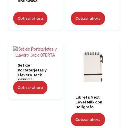
Brainwave
Cotizar ahora
Cotizar ahora
Set de
Portatarjetas y
Llavero Jack
OFERTA
Cotizar ahora
Libreta Next
Level Milk con
Bolígrafo
Cotizar ahora