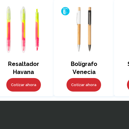
Resaltador
Bolígrafo
Havana
Venecia
Cotizar ahora
Cotizar ahora