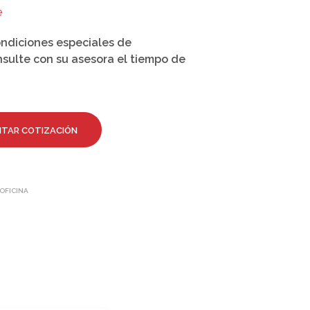
O
e
D
U
ndiciones especiales de
C
nsulte con su asesora el tiempo de
T
O
S
E
N
E
ITAR COTIZACIÓN
L
C
A
R
R
OFICINA
I
T
O
.