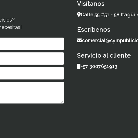
Visítanos
Calle 55 #51 - 58 Itagüí
vicios?
necesitas!
Escríbenos
comercial@cympublici
Servicio al cliente
+57 3007651913