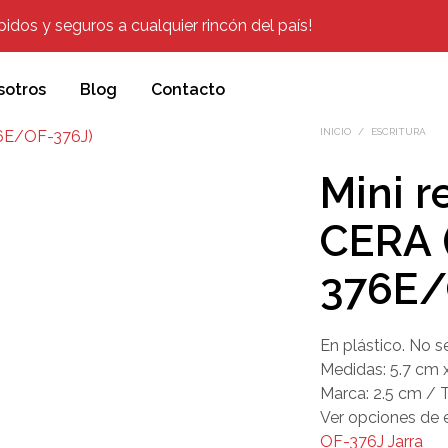
dos y seguros a cualquier rincón del país!
sotros
Blog
Contacto
INICIO
/
ESCRITURA
Mini r
CERA 
376E/
En plástico. No s
Medidas: 5.7 cm 
Marca: 2.5 cm / 
Ver opciones de 
OF-376J Jarra