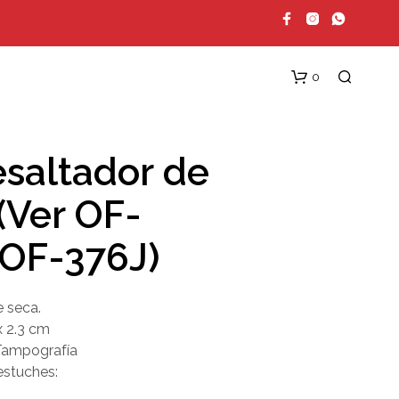
0
esaltador de
(Ver OF-
OF-376J)
N
e seca.
O
H
x 2.3 cm
A
Tampografía
Y
estuches:
P
R