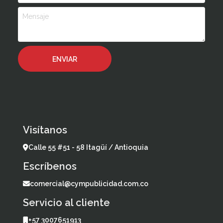
Visítanos
Calle 55 #51 - 58 Itagüí / Antioquia
Escríbenos
comercial@cympublicidad.com.co
Servicio al cliente
+57 3007651913