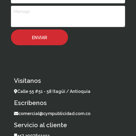
Visítanos
Calle 55 #51 - 58 Itagüí / Antioquia
Escríbenos
comercial@cympublicidad.com.co
Servicio al cliente
+57 3007651913