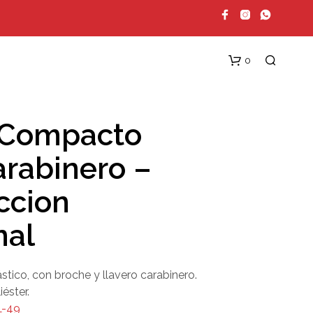
0
 Compacto
arabinero –
ccion
nal
N
O
H
A
stico, con broche y llavero carabinero.
Y
éster.
P
R
L-49