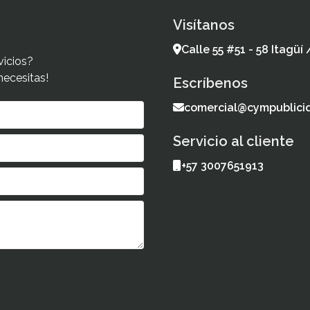
Visítanos
Calle 55 #51 - 58 Itagüí
vicios?
necesitas!
Escríbenos
comercial@cympublici
Servicio al cliente
+57 3007651913