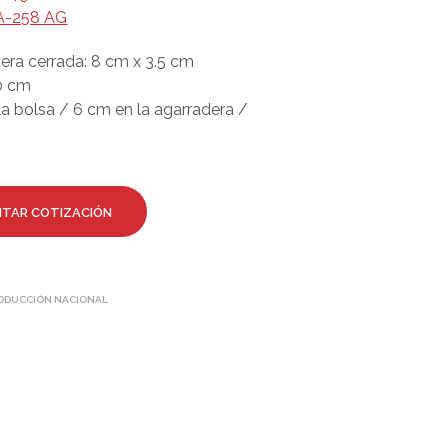
O
VA-258 AG
D
U
era cerrada: 8 cm x 3.5 cm
C
0 cm
T
O
la bolsa / 6 cm en la agarradera /
S
E
N
E
L
ITAR COTIZACIÓN
C
A
R
R
I
ODUCCIÓN NACIONAL
T
O
.