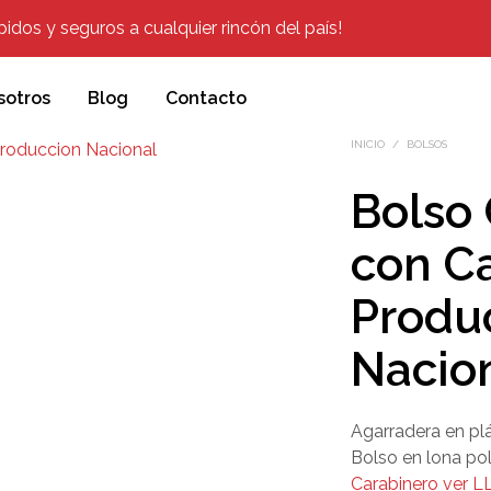
dos y seguros a cualquier rincón del país!
sotros
Blog
Contacto
INICIO
/
BOLSOS
Bolso
con C
Produ
Nacio
Agarradera en plá
Bolso en lona poli
Carabinero ver L