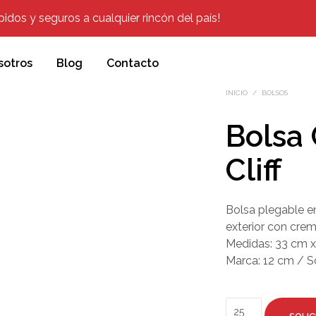
dos y seguros a cualquier rincón del país!
sotros
Blog
Contacto
INICIO
/
BOLSOS
Bolsa
Cliff
Bolsa plegable en
exterior con crem
Medidas: 33 cm x
Marca: 12 cm / S