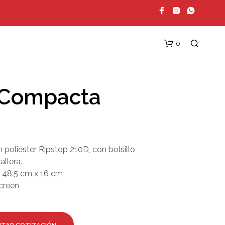
0
 Compacta
 poliéster Ripstop 210D, con bolsillo
allera.
N
 48.5 cm x 16 cm
O
H
creen
A
Y
P
R