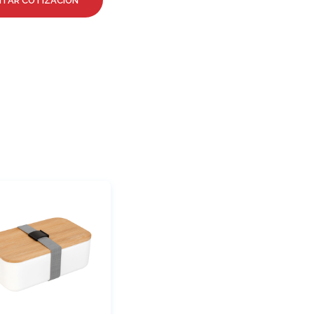
ITAR COTIZACIÓN
O
D
U
C
T
O
S
E
N
E
L
C
A
R
R
I
T
O
.