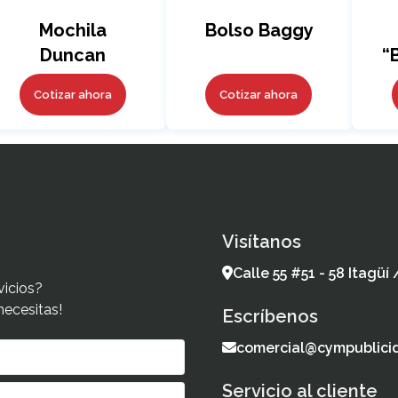
Mochila
Bolso Baggy
Duncan
“
Cotizar ahora
Cotizar ahora
Visítanos
Calle 55 #51 - 58 Itagüí
vicios?
necesitas!
Escríbenos
comercial@cympublici
Servicio al cliente