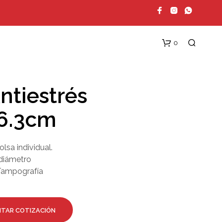
0
ntiestrés
6.3cm
olsa individual.
diámetro
N
Tampografía
O
H
A
Y
P
ITAR COTIZACIÓN
R