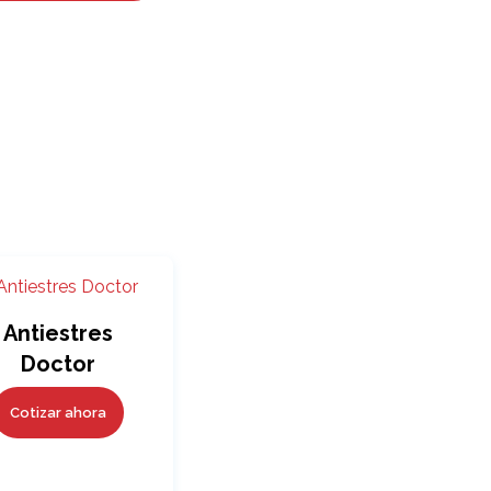
O
D
U
C
T
O
S
E
N
E
L
C
A
R
R
I
Antiestres
T
Doctor
O
.
Cotizar ahora