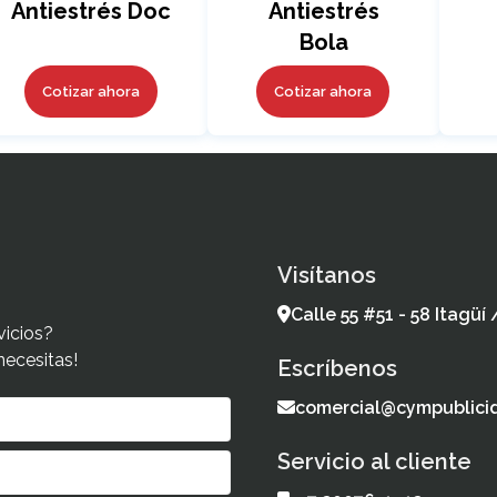
Antiestrés Doc
Antiestrés
Bola
Cotizar ahora
Cotizar ahora
Visítanos
Calle 55 #51 - 58 Itagüí
vicios?
necesitas!
Escríbenos
comercial@cympublici
Servicio al cliente